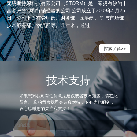
无锡斯特姆科技有限公司（STORM）是一家拥有较为丰
富客户资源和行销经验的公司.公司成立于2009年5月25
日，公司下设有管理部、财务部、采购部、销售市场部、
技术服务部、物流部等。几年来，通过
探索了解>>
技术支持
如果您对我司有任何意见建议或者技术难题，请在此
留言。 您的留言我司会认真对待，专心为您服务，
衷心感谢您的关注和支持！