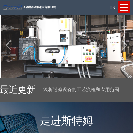
EN
最近更新
浅析过滤设备的工艺流程和应用范围
走进斯特姆