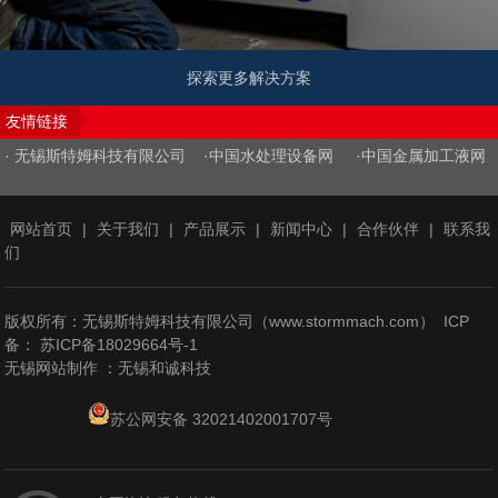
探索更多解决方案
友情链接
· 无锡斯特姆科技有限公司 ·中国水处理设备网 ·中国金属加工液网
网站首页
|
关于我们
|
产品展示
|
新闻中心
|
合作伙伴
|
联系我
们
版权所有：无锡斯特姆科技有限公司（www.stormmach.com） ICP
备：
苏ICP备18029664号-1
无锡网站制作
：
无锡和诚科技
苏公网安备 32021402001707号