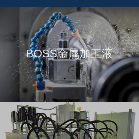
BOSS金属加工液